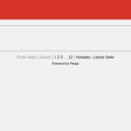
Erste Seite |
Zurück |
1
2
3
...
12
|
Vorwärts
|
Letzte Seite
Powered by
Piwigo